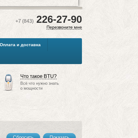
Наш менеджер с Вами обязательно свяжется!
226-27-90
+7 (843)
Перезвоните мне
Оплата и доставка
площади кондиционируемых помещений:
 основных критериев его выбора.
ондиционеров.
Что такое BTU?
Всё что нужно знать
о мощности
Сбросить
Показать