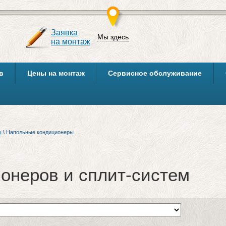
Заявка
Мы здесь
на монтаж
в
Цены на монтаж
Сервисное обслуживание
Рекомендованы следующие соотношения производительности климатической техники и 
Производительность климатического оборудования - один из
Именно в BTU выражается производительность современных к
ы
\
Напольные кондиционеры
ионеров и сплит-систем