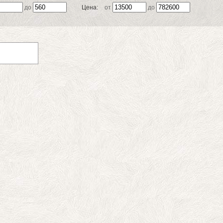
до
Цена:
от
до