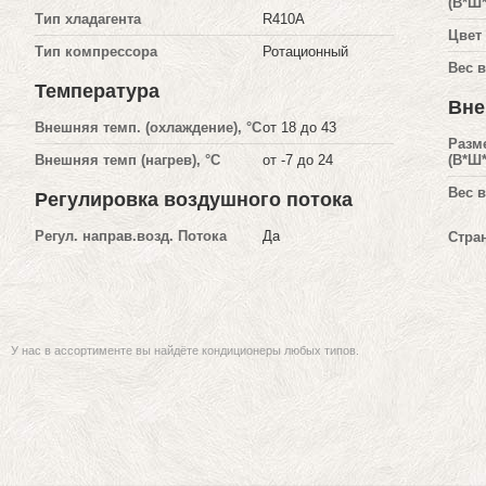
(В*Ш*
Тип хладагента
R410A
Цвет
Тип компрессора
Ротационный
Вес в
Температура
Вне
Внешняя темп. (охлаждение), °С
от 18 до 43
Разм
Внешняя темп (нагрев), °С
от -7 до 24
(В*Ш*
Вес в
Регулировка воздушного потока
Регул. направ.возд. Потока
Да
Стра
У нас в ассортименте вы найдёте кондиционеры любых типов.