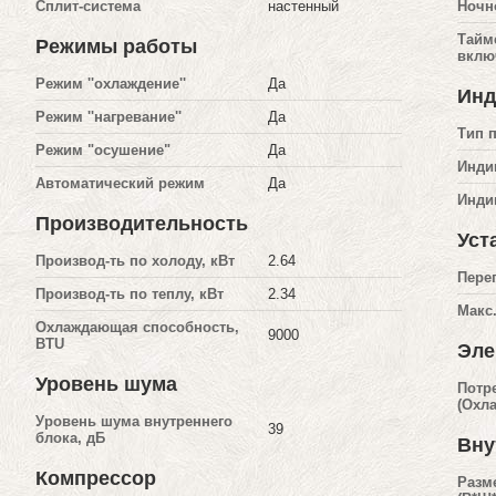
Сплит-система
настенный
Ночн
Тайм
Режимы работы
вклю
Режим ''охлаждение''
Да
Инд
Режим ''нагревание''
Да
Тип 
Режим "осушение"
Да
Инди
Автоматический режим
Да
Инди
Производительность
Уст
Производ-ть по холоду, кВт
2.64
Пере
Производ-ть по теплу, кВт
2.34
Макс
Охлаждающая способность,
9000
BTU
Эле
Уровень шума
Потр
(Охл
Уровень шума внутреннего
39
блока, дБ
Вну
Компрессор
Разм